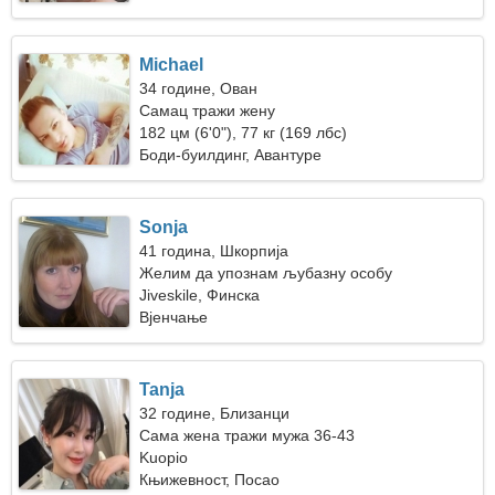
Michael
34 године, Ован
Самац тражи жену
182 цм (6'0"), 77 кг (169 лбс)
Боди-буилдинг, Авантуре
Sonja
41 година, Шкорпија
Желим да упознам љубазну особу
Jiveskile, Финска
Вјенчање
Tanja
32 године, Близанци
Сама жена тражи мужа 36-43
Kuopio
Књижевност, Посао