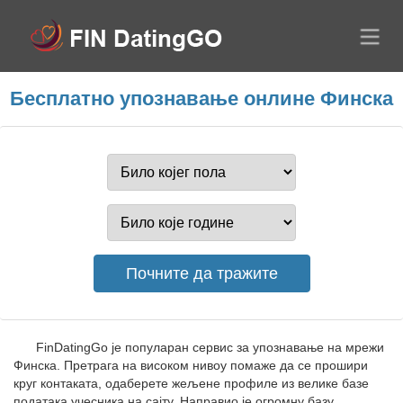
Бесплатно упознавање онлине Финска
FinDatingGo је популаран сервис за упознавање на мрежи
Финска. Претрага на високом нивоу помаже да се прошири
круг контаката, одаберете жељене профиле из велике базе
података учесника на сајту. Направио је огромну базу