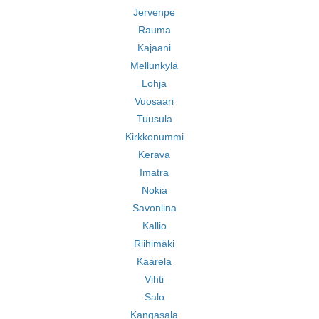
Jervenpe
Rauma
Kajaani
Mellunkylä
Lohja
Vuosaari
Tuusula
Kirkkonummi
Kerava
Imatra
Nokia
Savonlina
Kallio
Riihimäki
Kaarela
Vihti
Salo
Kangasala