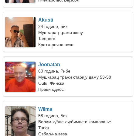
Пчеларство, Бејзбол
Akusti
24 године, Бик
Мушкарац тражи жену
Tampere
Краткорочна веза
Joonatan
60 година, Рибе
Мушкарац тражи старију даму 53-58
Oulu, Финска
Прави однос
Wilma
58 година, Бик
Волим кућне љубимце и камповање
Turku
Озбиљна веза