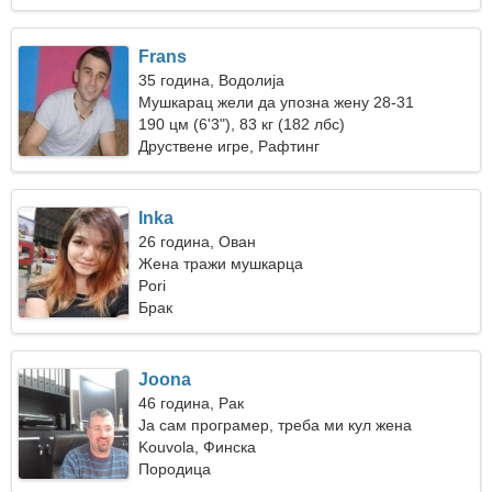
Frans
35 година, Водолија
Мушкарац жели да упозна жену 28-31
190 цм (6'3"), 83 кг (182 лбс)
Друствене игре, Рафтинг
Inka
26 година, Ован
Жена тражи мушкарца
Pori
Брак
Joona
46 година, Рак
Ја сам програмер, треба ми кул жена
Kouvola, Финска
Породица