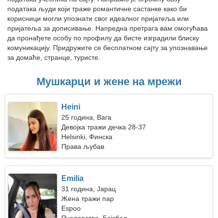
података људи који траже романтичне састанке како би
корисници могли упознати свог идеалног пријатеља или
пријатеља за дописивање. Напредна претрага вам омогућава
да пронађете особу по профилу да бисте изградили блиску
комуникацију. Придружите се бесплатном сајту за упознавање
за домаће, странце, туристе.
Мушкарци и жене на мрежи
Heini
25 година, Вага
Девојка тражи дечка 28-37
Helsinki, Финска
Права љубав
Emilia
31 година, Јарац
Жена тражи пар
Espoo