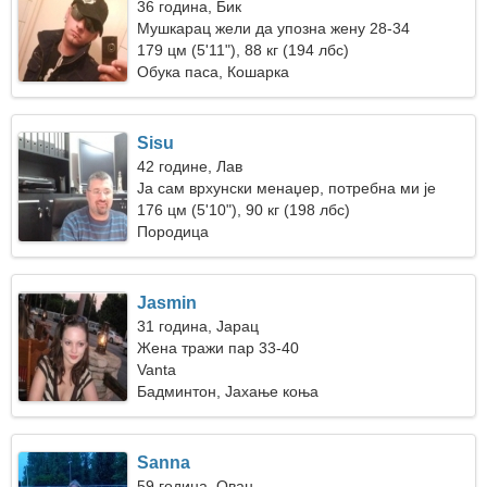
36 година, Бик
Мушкарац жели да упозна жену 28-34
179 цм (5'11"), 88 кг (194 лбс)
Обука паса, Кошарка
Sisu
42 године, Лав
Ја сам врхунски менаџер, потребна ми је
привлачна жена
176 цм (5'10"), 90 кг (198 лбс)
Породица
Jasmin
31 година, Јарац
Жена тражи пар 33-40
Vanta
Бадминтон, Јахање коња
Sanna
59 година, Ован