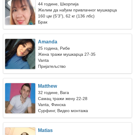
44 године, Шкорпија
Желим да нађем привлачног мушкарца
160 цм (5'3"), 62 кг (136 лбс)
Брак
Amanda
25 година, Рибе
Жена тражи мушкарца 27-35
Vanta
Пријатељство
Matthew
32 године, Вага
Самац тражи жену 22-28
Vanta, Финска
Сурфинг, Видео монтажа
Matias