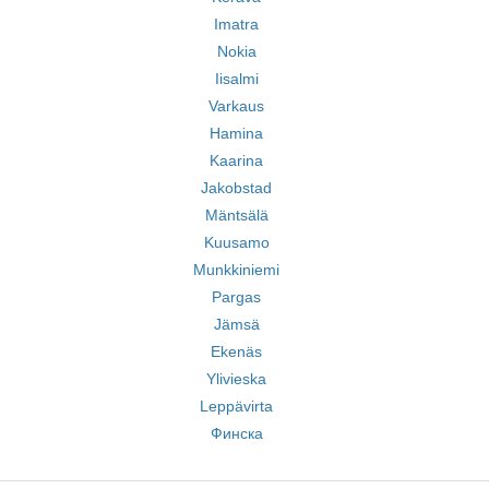
Imatra
Nokia
Iisalmi
Varkaus
Hamina
Kaarina
Jakobstad
Mäntsälä
Kuusamo
Munkkiniemi
Pargas
Jämsä
Ekenäs
Ylivieska
Leppävirta
Финска