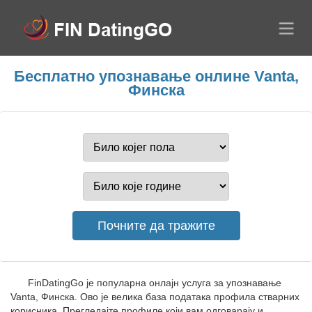
Бесплатно упознавање онлине Vanta,
Финска
FinDatingGo је популарна онлајн услуга за упознавање
Vanta, Финска. Ово је велика база података профила стварних
корисника. Прегледајте профиле који вам одговарају и