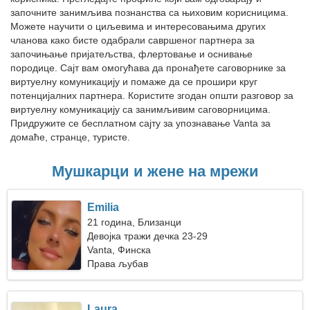
започните занимљива познанства са њиховим корисницима.
Можете научити о циљевима и интересовањима других
чланова како бисте одабрали савршеног партнера за
започињање пријатељства, флертовање и оснивање
породице. Сајт вам омогућава да пронађете саговорнике за
виртуелну комуникацију и помаже да се прошири круг
потенцијалних партнера. Користите згодан општи разговор за
виртуелну комуникацију са занимљивим саговорницима.
Придружите се бесплатном сајту за упознавање Vanta за
домаће, странце, туристе.
Мушкарци и жене на мрежи
Emilia
21 година, Близанци
Девојка тражи дечка 23-29
Vanta, Финска
Права љубав
Laura