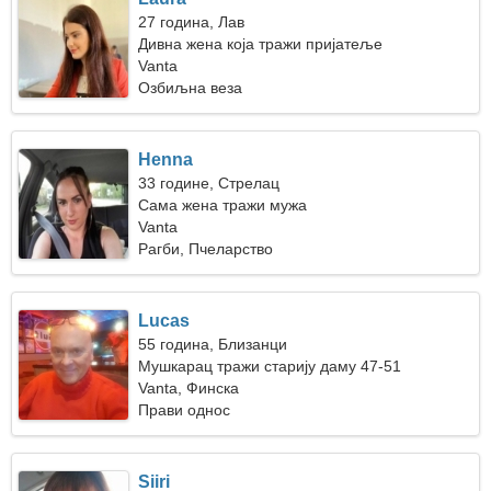
27 година, Лав
Дивна жена која тражи пријатеље
Vanta
Озбиљна веза
Henna
33 године, Стрелац
Сама жена тражи мужа
Vanta
Рагби, Пчеларство
Lucas
55 година, Близанци
Мушкарац тражи старију даму 47-51
Vanta, Финска
Прави однос
Siiri