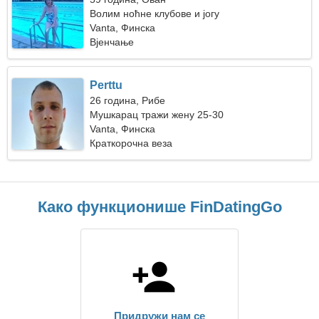
Волим ноћне клубове и јогу
Vanta, Финска
Вјенчање
Perttu
26 година, Рибе
Мушкарац тражи жену 25-30
Vanta, Финска
Краткорочна веза
Како функционише FinDatingGo
Придружи нам се