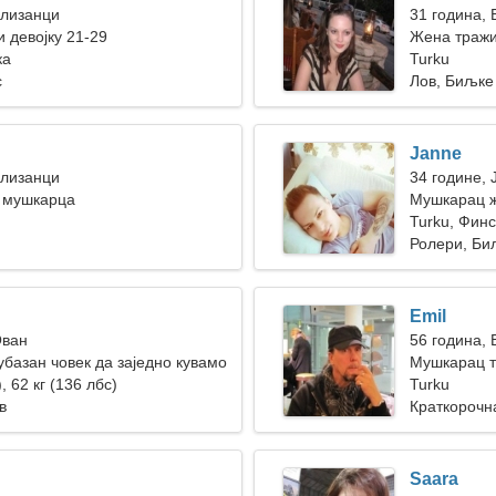
Близанци
31 година, 
 девојку 21-29
Жена тражи
ка
Turku
с
Лов, Биљке
Janne
Близанци
34 године, 
 мушкарца
Мушкарац ж
Turku, Финс
Ролери, Би
Emil
Ован
56 година, 
базан човек да заједно кувамо
Мушкарац т
, 62 кг (136 лбс)
Turku
в
Краткорочн
Saara