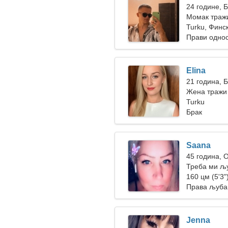
24 године, 
Момак тражи
Turku, Финс
Прави одно
Elina
21 година, 
Жена тражи
Turku
Брак
Saana
45 година, 
Треба ми љу
160 цм (5'3")
Права љуба
Jenna