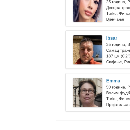
25 година, 
Девојка тра
Turku, Финс
Вјенчање
Ibsar
35 година, 
Самац траж
187 цм (6'2")
Скијање, Ри
Emma
59 година, 
Волим фудб
Turku, Финс
Пријатељст