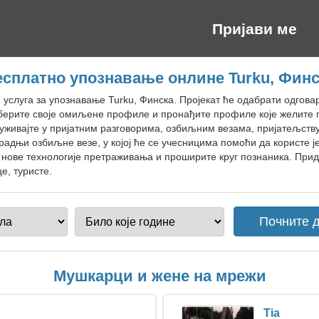
Пријави ме
есплатно упознавање онлине Turku, Финс
н услуга за упознавање Turku, Финска. Пројекат ће одабрати одго
аберите своје омиљене профиле и пронађите профиле које желите 
уживајте у пријатним разговорима, озбиљним везама, пријатељству
радњи озбиљне везе, у којој ће се учесницима помоћи да користе ј
ове технологије претраживања и проширите круг познаника. Придр
е, туристе.
Мушкарци и жене на мрежи
Tia