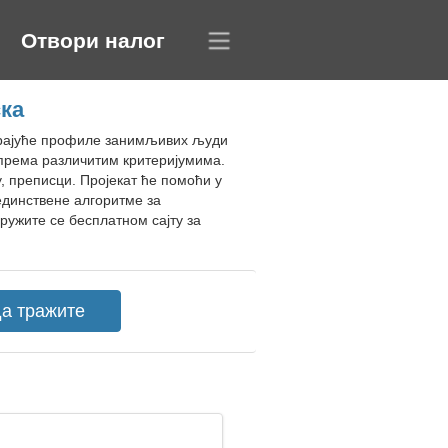
Отвори налог
ка
варајуће профиле занимљивих људи
према различитим критеријумима.
, преписци. Пројекат ће помоћи у
единствене алгоритме за
ужите се бесплатном сајту за