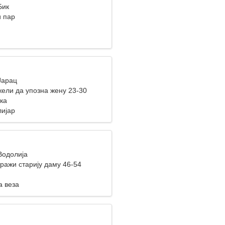
Бик
 пар
Јарац
ели да упозна жену 23-30
ка
лијар
Водолија
ражи старију даму 46-54
а веза