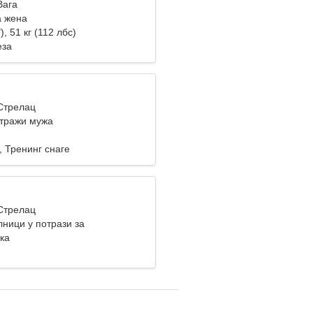
Вага
а жена
), 51 кг (112 лбс)
еза
 Стрелац
тражи мужа
, Тренинг снаге
 Стрелац
лници у потрази за
ом женом
ка