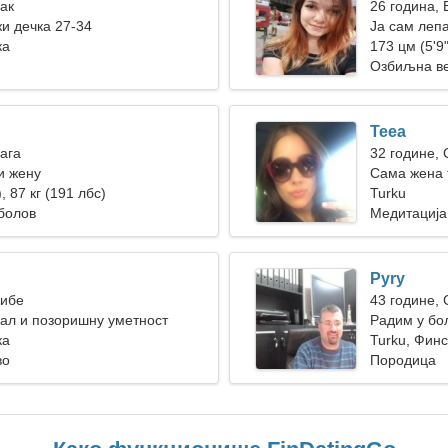
Рак
26 година, 
жи дечка 27-34
Ја сам леп
ка
173 цм (5'9"
Озбиљна в
Teea
Вага
32 године,
и жену
Сама жена 
, 87 кг (191 лбс)
Turku
болов
Медитација
Pyry
Рибе
43 године,
ал и позоришну уметност
Радим у бо
ка
романтичн
Turku, Финс
во
Породица