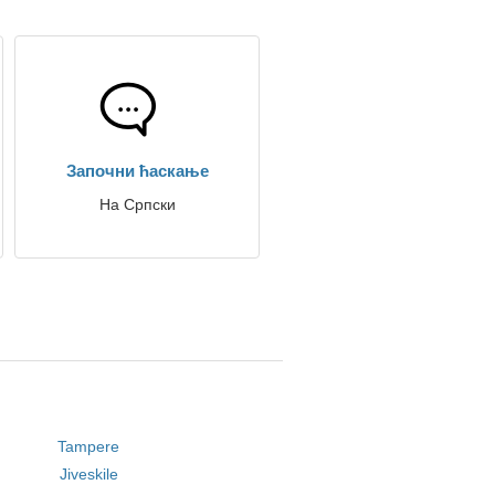
Започни ћаскање
На Српски
Tampere
Jiveskile