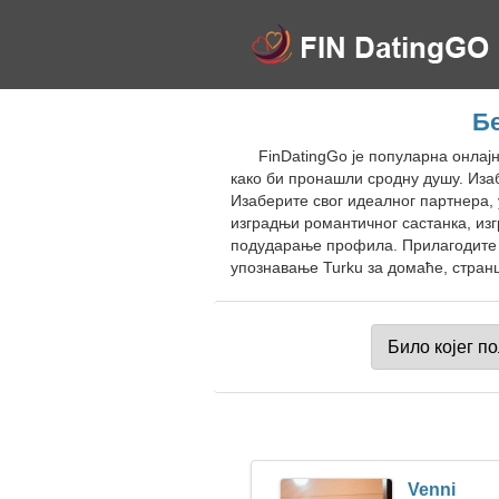
Б
FinDatingGo је популарна онлај
како би пронашли сродну душу. Из
Изаберите свог идеалног партнера, 
изградњи романтичног састанка, изг
подударање профила. Прилагодите н
упознавање Turku за домаће, странц
Venni