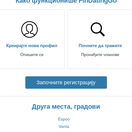
Како функционише FinDatingGo
Креирајте нови профил
Почните да тражите
Опишите се
Пронађите чланове
Започните регистрацију
Друга места, градови
Espoo
Vanta