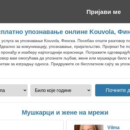
Пријави ме
платно упознавање онлине Kouvola, Фи
н услуга за упознавање Kouvola, Финска. Посебан општи разговор 
Идеално за комуникацију, упознавање, пријатељство. Пројекат ће 
е пронађу и изаберу најпогоднији корисници. Потражите одговарајућ
говор вам омогућава да упознате љубав, жене или мушкарце било к
итам за изградњу односа. Придружите се бесплатном сајту за упоз
Мушкарци и жене на мрежи
Vilma