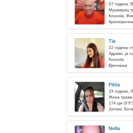
57 година, 
Мушкарац тр
Kouvola, Фи
Краткорочна
Tia
22 година с
Здраво, ја 
Kouvola
Вјенчање
Pihla
33 године, 
Жена тражи 
174 цм (5'9")
Јоггинг, Бот
Nella