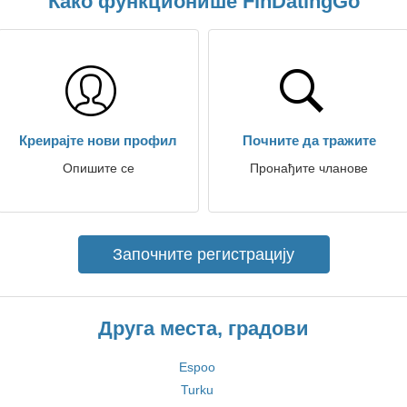
Како функционише FinDatingGo
Креирајте нови профил
Почните да тражите
Опишите се
Пронађите чланове
Започните регистрацију
Друга места, градови
Espoo
Turku