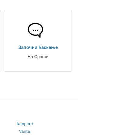
Започни ћаскање
На Српски
Tampere
Vanta