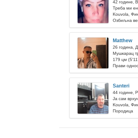
42 године, 
Треба ми ен
Kouvola, Фи
Озбиљна ве
Matthew
26 година, 
Мушкарац т
179 цм (5'11"
Прави одно
Santeri
44 године, 
Ја сам врху
жена
Kouvola, Фи
Породица