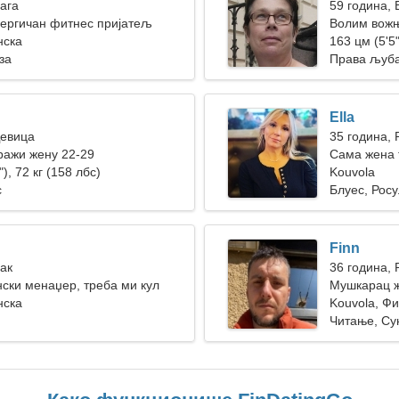
Вага
59 година, 
ергичан фитнес пријатељ
Волим вожњ
нска
ваздуху
163 цм (5'5"
за
Права љуб
Ella
Девица
35 година, 
ражи жену 22-29
Сама жена 
), 72 кг (158 лбс)
Kouvola
с
Блуес, Рос
Finn
Рак
36 година, 
нски менаџер, треба ми кул
Мушкарац ж
нска
Kouvola, Ф
Читање, Су