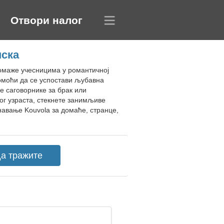
Отвори налог
нска
помаже учесницима у романтичној
помоћи да се успостави љубавна
е саговорнике за брак или
ог узраста, стекнете занимљиве
навање Kouvola за домаће, странце,