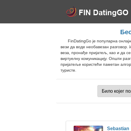
Бес
FinDatingGo је популарна онлај
вези да воде необавезан разговор. 
веза, пронађе пријатељ, као и да с
виртуелну комуникацију. Општи раз
пријатеље користећи паметан алгор
туристе.
Sebastian