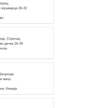
Јарац
 мушкарца 26-32
во
тар, Стрелац
жи дечка 26-30
инска
 Шкорпија
и жену
нг, Хемија