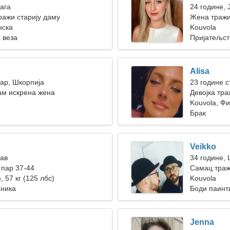
Вага
24 године, 
ажи старију даму
Жена тражи
нска
Kouvola
 веза
Пријатељст
Alisa
тар, Шкорпија
23 године с
сам искрена жена
Девојка тра
Kouvola, Ф
Брак
Veikko
Лав
34 године,
пар 37-44
Самац траж
, 57 кг (125 лбс)
Kouvola
аника
Боди паинти
Jenna