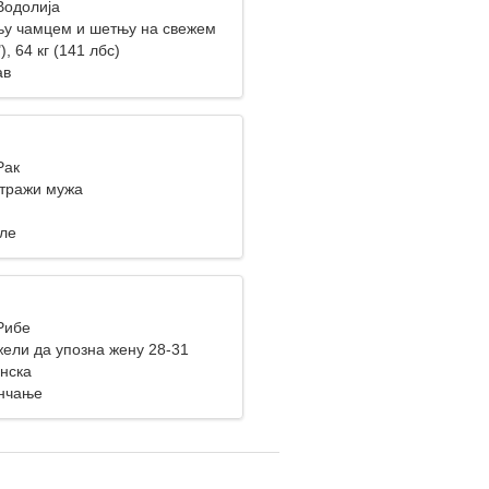
Водолија
у чамцем и шетњу на свежем
), 64 кг (141 лбс)
ав
Рак
тражи мужа
уле
Рибе
ели да упозна жену 28-31
инска
нчање