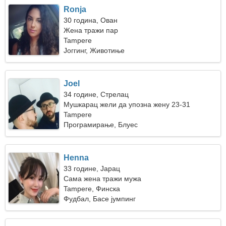
Ronja
30 година, Ован
Жена тражи пар
Tampere
Јоггинг, Животиње
Joel
34 године, Стрелац
Мушкарац жели да упозна жену 23-31
Tampere
Програмирање, Блуес
Henna
33 године, Јарац
Сама жена тражи мужа
Tampere, Финска
Фудбал, Басе јумпинг