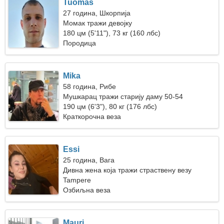
Tuomas
27 година, Шкорпија
Момак тражи девојку
180 цм (5'11"), 73 кг (160 лбс)
Породица
Mika
58 година, Рибе
Мушкарац тражи старију даму 50-54
190 цм (6'3"), 80 кг (176 лбс)
Краткорочна веза
Essi
25 година, Вага
Дивна жена која тражи страствену везу
Tampere
Озбиљна веза
Mauri