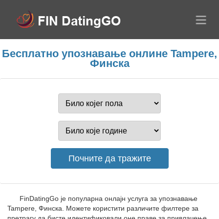
Бесплатно упознавање онлине Tampere,
Финска
FinDatingGo је популарна онлајн услуга за упознавање
Tampere, Финска. Можете користити различите филтере за
претрагу да бисте идентификовали оне праве за привлачење