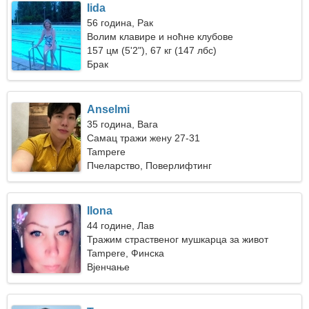
Iida
56 година, Рак
Волим клавире и ноћне клубове
157 цм (5'2"), 67 кг (147 лбс)
Брак
Anselmi
35 година, Вага
Самац тражи жену 27-31
Tampere
Пчеларство, Поверлифтинг
Ilona
44 године, Лав
Тражим страственог мушкарца за живот
Tampere, Финска
Вјенчање