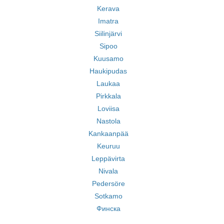
Kerava
Imatra
Siilinjärvi
Sipoo
Kuusamo
Haukipudas
Laukaa
Pirkkala
Loviisa
Nastola
Kankaanpää
Keuruu
Leppävirta
Nivala
Pedersöre
Sotkamo
Финска