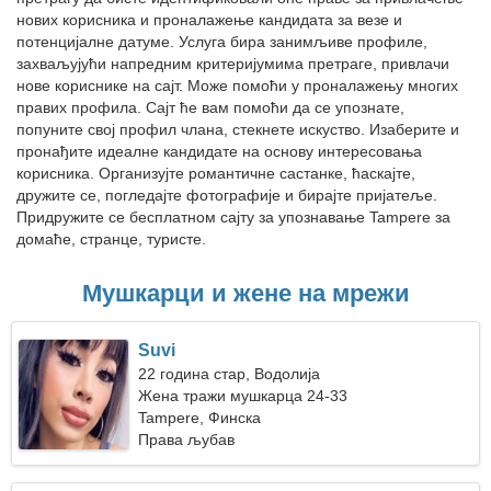
нових корисника и проналажење кандидата за везе и
потенцијалне датуме. Услуга бира занимљиве профиле,
захваљујући напредним критеријумима претраге, привлачи
нове кориснике на сајт. Може помоћи у проналажењу многих
правих профила. Сајт ће вам помоћи да се упознате,
попуните свој профил члана, стекнете искуство. Изаберите и
пронађите идеалне кандидате на основу интересовања
корисника. Организујте романтичне састанке, ћаскајте,
дружите се, погледајте фотографије и бирајте пријатеље.
Придружите се бесплатном сајту за упознавање Tampere за
домаће, странце, туристе.
Мушкарци и жене на мрежи
Suvi
22 година стар, Водолија
Жена тражи мушкарца 24-33
Tampere, Финска
Права љубав