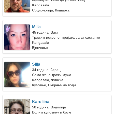
Мушкарац жели да упозна жену
Kangasala
Социологија, Кошарка
Milla
45 година, Вага
Тражим искреног пријатеља за састанке
Kangasala
Вјенчање
Silja
34 године, Јарац
Сама жена тражи мужа
Kangasala, Финска
Куглање, Скијање на води
Karoliina
58 година, Водолија
Волим куповину и балет