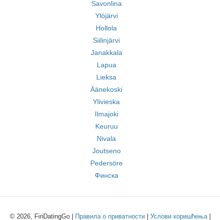
Savonlina
Ylöjärvi
Hollola
Siilinjärvi
Janakkala
Lapua
Lieksa
Äänekoski
Ylivieska
Ilmajoki
Keuruu
Nivala
Joutseno
Pedersöre
Финска
© 2026, FinDatingGo |
Правила о приватности
|
Услови коришћења
|