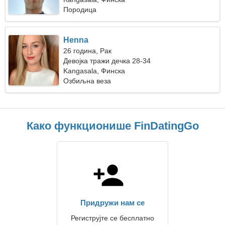
Породица
Henna
26 година, Рак
Девојка тражи дечка 28-34
Kangasala, Финска
Озбиљна веза
Како функционише FinDatingGo
Придружи нам се
Региструјте се бесплатно