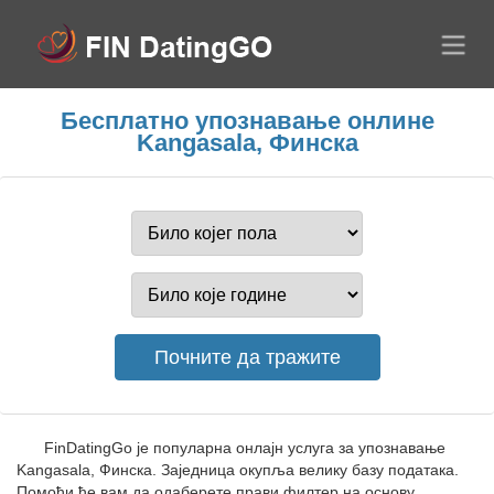
Бесплатно упознавање онлине
Kangasala, Финска
FinDatingGo је популарна онлајн услуга за упознавање
Kangasala, Финска. Заједница окупља велику базу података.
Помоћи ће вам да одаберете прави филтер на основу