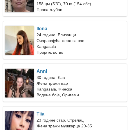
158 цм (5'3"), 70 кг (154 лбс)
Права љубав
Ilona
24 године, Близанци
Очаравајућа жена за вас
Kangasala
Пријатељство
Anni
30 година, Лав
Жена тражи пар
Kangasala, Финска
Водене боје, Оригами
Tiia
23 године стар, Стрелац
Жена тражи мушкарца 29-35