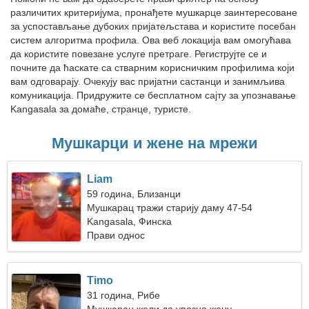
различитих критеријума, пронађете мушкарце заинтересоване
за успостављање дубоких пријатељстава и користите посебан
систем алгоритма профила. Ова веб локација вам омогућава
да користите повезане услуге претраге. Региструјте се и
почните да ћаскате са стварним корисничким профилима који
вам одговарају. Очекују вас пријатни састанци и занимљива
комуникација. Придружите се бесплатном сајту за упознавање
Kangasala за домаће, странце, туристе.
Мушкарци и жене на мрежи
Liam
59 година, Близанци
Мушкарац тражи старију даму 47-54
Kangasala, Финска
Прави однос
Timo
31 година, Рибе