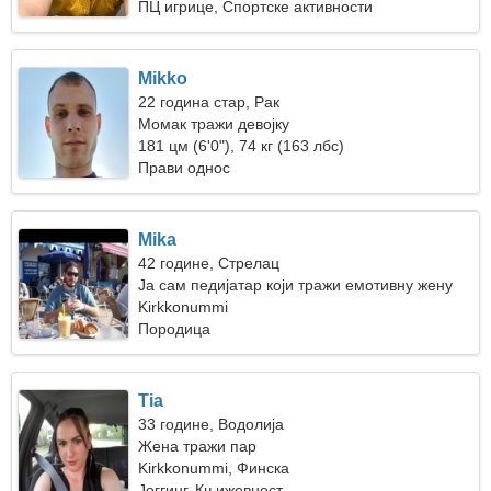
ПЦ игрице, Спортске активности
Mikko
22 година стар, Рак
Момак тражи девојку
181 цм (6'0"), 74 кг (163 лбс)
Прави однос
Mika
42 године, Стрелац
Ја сам педијатар који тражи емотивну жену
Kirkkonummi
Породица
Tia
33 године, Водолија
Жена тражи пар
Kirkkonummi, Финска
Јоггинг, Књижевност