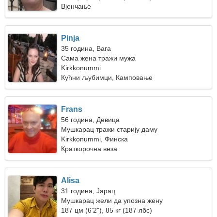
Вјенчање
Pinja
35 година, Вага
Сама жена тражи мужа
Kirkkonummi
Кућни љубимци, Камповање
Frans
56 година, Девица
Мушкарац тражи старију даму
Kirkkonummi, Финска
Краткорочна веза
Alisa
31 година, Јарац
Мушкарац жели да упозна жену
187 цм (6'2"), 85 кг (187 лбс)