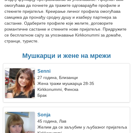
омогућава да почнете да тражите одговарајуће профиле и
стекнете пријатеље. Креирање личног профила омогућава
самцима да пронађу сродну душу и изаберу партнера за
састанке. Одаберите профиле које желите, договорите
романтичне састанке и стекните нове пријатеље. Придружите
се бесплатном сајту за упознавање Kirkkonummi за домаће,
странце, туристе.
Мушкарци и жене на мрежи
Senni
27 година, Близанци
Жена тражи мушкарца 28-35
Kirkkonummi, Финска
Брак
Sonja
45 година, Лав
Желим да се заљубим у љубазног пријатеља