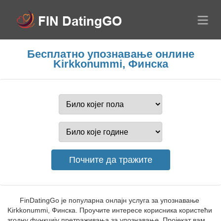
Бесплатно упознавање онлине
Kirkkonummi, Финска
FinDatingGo је популарна онлајн услуга за упознавање
Kirkkonummi, Финска. Проучите интересе корисника користећи
згодну функцију претраживања за упознавање. Пројекат вам