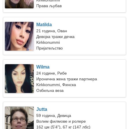
Kirkkonummi
Права љубав
Matilda
21 година, Ован
Девојка тражи дечка
Kirkkonummi
Пријатељство
Wilma
24 године, Рибе
Иронична жена тражи партнера
Kirkkonummi, Финска
Озбиљна веза
Jutta
59 година, Девица
Волим филмове и ролере
162 цм (5'4"), 67 кг (147 лбс)