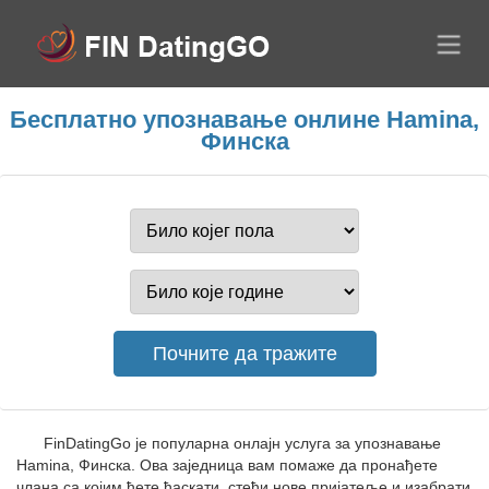
Бесплатно упознавање онлине Hamina,
Финска
FinDatingGo је популарна онлајн услуга за упознавање
Hamina, Финска. Ова заједница вам помаже да пронађете
члана са којим ћете ћаскати, стећи нове пријатеље и изабрати