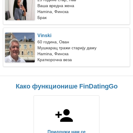
Ваша вредна жена
Hamina, Финска
Брак
Vinski
60 година, Ован
Мушкарац тражи старију даму
Hamina, Финска
Краткорочна веза
Како функционише FinDatingGo
Придружи нам се