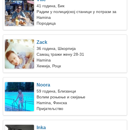
41 година, Бик
Радим у полицијској станици у потрази за
фантастичном женом
Hamina
Породица
Zack
36 година, Шкорпија
Самац тражи жену 28-31
Hamina
Хемија, Роцк
Noora
59 година, Близанци
Волим роњење и скијање
Hamina, Финска
Пријатељство
Inka