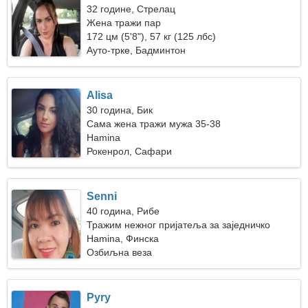
32 године, Стрелац
Жена тражи пар
172 цм (5'8"), 57 кг (125 лбс)
Ауто-трке, Бадминтон
Alisa
30 година, Бик
Сама жена тражи мужа 35-38
Hamina
Рокенрол, Сафари
Senni
40 година, Рибе
Тражим нежног пријатеља за заједничко
скијање
Hamina, Финска
Озбиљна веза
Pyry