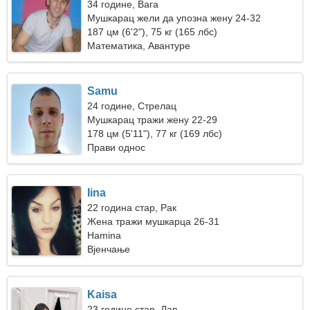
34 године, Вага
Мушкарац жели да упозна жену 24-32
187 цм (6'2"), 75 кг (165 лбс)
Математика, Авантуре
Samu
24 године, Стрелац
Мушкарац тражи жену 22-29
178 цм (5'11"), 77 кг (169 лбс)
Прави однос
Iina
22 година стар, Рак
Жена тражи мушкарца 26-31
Hamina
Вјенчање
Kaisa
23 године стар, Лав