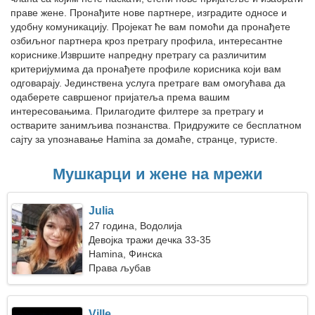
праве жене. Пронађите нове партнере, изградите односе и
удобну комуникацију. Пројекат ће вам помоћи да пронађете
озбиљног партнера кроз претрагу профила, интересантне
кориснике.Извршите напредну претрагу са различитим
критеријумима да пронађете профиле корисника који вам
одговарају. Јединствена услуга претраге вам омогућава да
одаберете савршеног пријатеља према вашим
интересовањима. Прилагодите филтере за претрагу и
остварите занимљива познанства. Придружите се бесплатном
сајту за упознавање Hamina за домаће, странце, туристе.
Мушкарци и жене на мрежи
Julia
27 година, Водолија
Девојка тражи дечка 33-35
Hamina, Финска
Права љубав
Ville