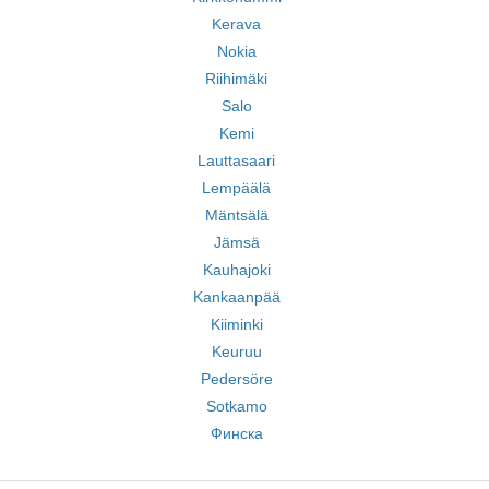
Kerava
Nokia
Riihimäki
Salo
Kemi
Lauttasaari
Lempäälä
Mäntsälä
Jämsä
Kauhajoki
Kankaanpää
Kiiminki
Keuruu
Pedersöre
Sotkamo
Финска