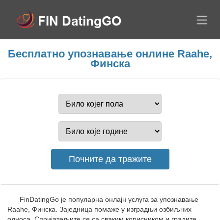
Бесплатно упознавање онлине Raahe,
Финска
FinDatingGo је популарна онлајн услуга за упознавање
Raahe, Финска. Заједница помаже у изградњи озбиљних
односа. Спријатељите се са сваким корисником и градите