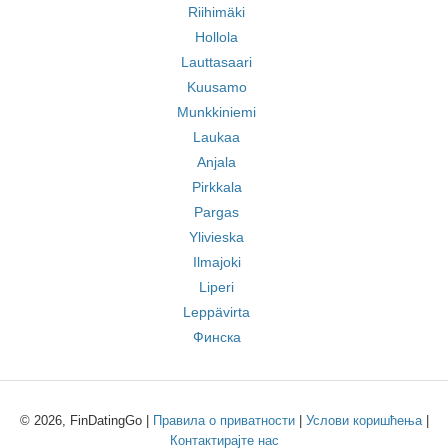
Riihimäki
Hollola
Lauttasaari
Kuusamo
Munkkiniemi
Laukaa
Anjala
Pirkkala
Pargas
Ylivieska
Ilmajoki
Liperi
Leppävirta
Финска
© 2026, FinDatingGo |
Правила о приватности
|
Услови коришћења
|
Контактирајте нас