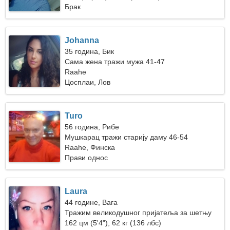
Брак
Johanna
35 година, Бик
Сама жена тражи мужа 41-47
Raahe
Цосплаи, Лов
Turo
56 година, Рибе
Мушкарац тражи старију даму 46-54
Raahe, Финска
Прави однос
Laura
44 године, Вага
Тражим великодушног пријатеља за шетњу
162 цм (5'4"), 62 кг (136 лбс)