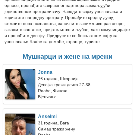
односе, пронађите савршеног партнера захваљујући
јединственом претраживачу. Наведите сврху упознавања и
користите напредну претрагу. Пронађите сродну душу,
стекните нова познанства, започните занимљиве разговоре,
закажите састанке, пријатељство и љубав, лако комуницирајте
и пронађите девојку. Придружите се бесплатном сајту за
упознавање Raahe за домаће, странце, туристе.
Мушкарци и жене на мрежи
Jonna
26 година, Шкорпија
Девојка тражи дечка 27-38
Raahe, Финска
Вјенчање
Anselmi
31 година, Вага
Самац тражи жену