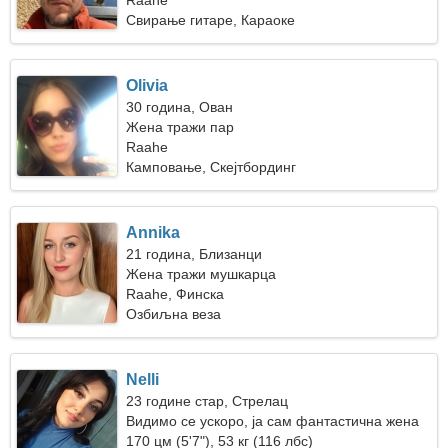
Raahe
Свирање гитаре, Караоке
Olivia
30 година, Ован
Жена тражи пар
Raahe
Камповање, Скејтбординг
Annika
21 година, Близанци
Жена тражи мушкарца
Raahe, Финска
Озбиљна веза
Nelli
23 године стар, Стрелац
Видимо се ускоро, ја сам фантастична жена
170 цм (5'7"), 53 кг (116 лбс)