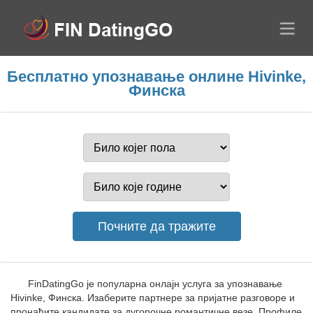
Бесплатно упознавање онлине Hivinke,
Финска
FinDatingGo је популарна онлајн услуга за упознавање
Hivinke, Финска. Изаберите партнере за пријатне разговоре и
пронађите кандидате за дугорочне романтичне везе. Профиле