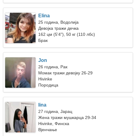
Elina
25 година, Водолија
Девојка тражи дечка
162 цм (5'4"), 50 кг (110 лбс)
Брак
Jon
26 година, Рак
Момак тражи девојку 26-29
Hivinke
Породица
Iina
27 година, Јарац
Жена тражи мушкарца 29-34
Hivinke, Финска
Вјенчање