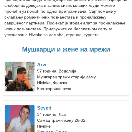
слободних девојака и занимљивих младих људи можете
пронаћи уз помоћ погодног претраживача. Сајт помаже у
склапању романтичних познанстава и проналажењу
савршеног партнера. Пројекат је згодан алат за проналажење
нових познанстава. Придружите се бесплатном сајту за
упознавање Hivinke за домаће, странце, туристе.
Мушкарци и жене на мрежи
Arvi
57 година, Водолија
Мушкарац тражи старију даму
Hivinke, Финска
Краткорочна веза
Severi
34 године, Лав
Самац тражи жену 26-32
Hivinke