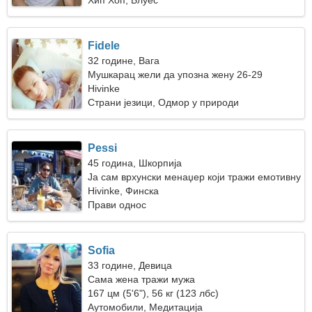
Хип Хоп, Блуес
Fidele
32 године, Вага
Мушкарац жели да упозна жену 26-29
Hivinke
Страни језици, Одмор у природи
Pessi
45 година, Шкорпија
Ја сам врхунски менаџер који тражи емотивну
жену
Hivinke, Финска
Прави однос
Sofia
33 године, Девица
Сама жена тражи мужа
167 цм (5'6"), 56 кг (123 лбс)
Аутомобили, Медитација