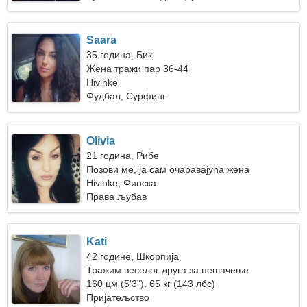
Saara
35 година, Бик
Жена тражи пар 36-44
Hivinke
Фудбал, Сурфинг
Olivia
21 година, Рибе
Позови ме, ја сам очаравајућа жена
Hivinke, Финска
Права љубав
Kati
42 године, Шкорпија
Тражим веселог друга за пешачење
160 цм (5'3"), 65 кг (143 лбс)
Пријатељство