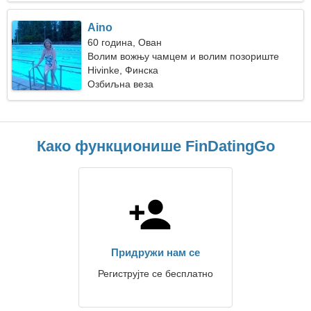
Aino
60 година, Ован
Волим вожњу чамцем и волим позориште
Hivinke, Финска
Озбиљна веза
Како функционише FinDatingGo
Придружи нам се
Региструјте се бесплатно