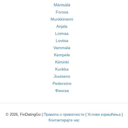
Mäntsälä
Forssa
Munkkiniemi
Anjala
Loimaa
Loviisa
Vammala
Kempele
Kiiminki
Kurikka
Joutseno
Pedersöre
Финска
© 2026, FinDatingGo |
Правила о приватности
|
Услови коришћења
|
Контактирајте нас