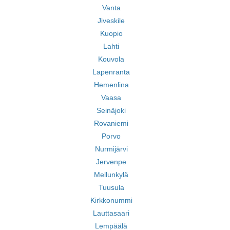
Vanta
Jiveskile
Kuopio
Lahti
Kouvola
Lapenranta
Hemenlina
Vaasa
Seinäjoki
Rovaniemi
Porvo
Nurmijärvi
Jervenpe
Mellunkylä
Tuusula
Kirkkonummi
Lauttasaari
Lempäälä