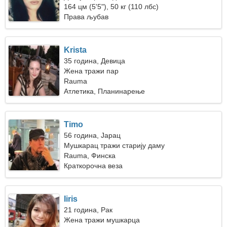
164 цм (5'5"), 50 кг (110 лбс)
Права љубав
Krista
35 година, Девица
Жена тражи пар
Rauma
Атлетика, Планинарење
Timo
56 година, Јарац
Мушкарац тражи старију даму
Rauma, Финска
Краткорочна веза
Iiris
21 година, Рак
Жена тражи мушкарца