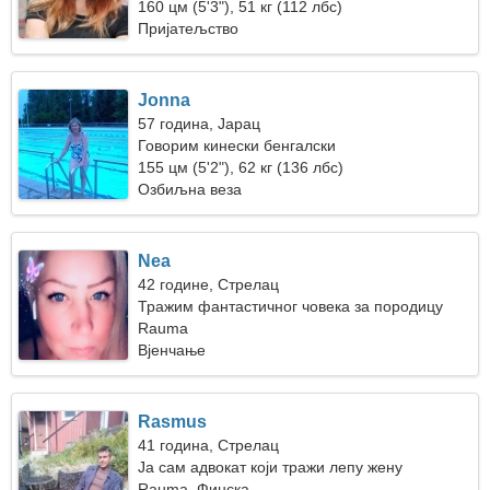
160 цм (5'3"), 51 кг (112 лбс)
Пријатељство
Jonna
57 година, Јарац
Говорим кинески бенгалски
155 цм (5'2"), 62 кг (136 лбс)
Озбиљна веза
Nea
42 године, Стрелац
Тражим фантастичног човека за породицу
Rauma
Вјенчање
Rasmus
41 година, Стрелац
Ја сам адвокат који тражи лепу жену
Rauma, Финска