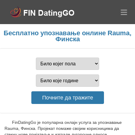
Бесплатно упознавање онлине Rauma,
Финска
FinDatingGo је популарна онлајн услуга за упознавање
Rauma, Финска. Пројекат помаже својим корисницима да
стекну нове пријатеље и изграде дугорочне односе.