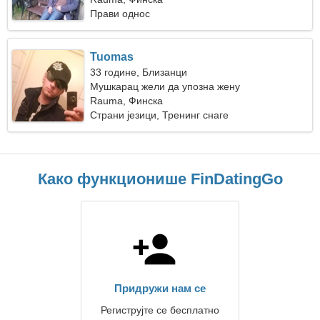
Прави однос
Tuomas
33 године, Близанци
Мушкарац жели да упозна жену
Rauma, Финска
Страни језици, Тренинг снаге
Како функционише FinDatingGo
Придружи нам се
Региструјте се бесплатно