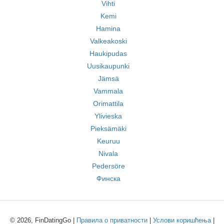
Vihti
Kemi
Hamina
Valkeakoski
Haukipudas
Uusikaupunki
Jämsä
Vammala
Orimattila
Ylivieska
Pieksämäki
Keuruu
Nivala
Pedersöre
Финска
© 2026, FinDatingGo |
Правила о приватности
|
Услови коришћења
|