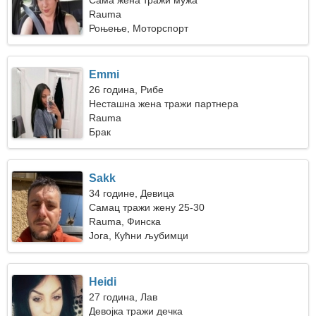
Сама жена тражи мужа
Rauma
Роњење, Моторспорт
Emmi
26 година, Рибе
Несташна жена тражи партнера
Rauma
Брак
Sakk
34 године, Девица
Самац тражи жену 25-30
Rauma, Финска
Јога, Кућни љубимци
Heidi
27 година, Лав
Девојка тражи дечка