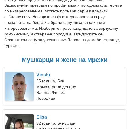
Захваљујући претрази по профилима и погодним филтерима
по интересовањима, можете пронаћи пар и изградити
озбиљну везу. Наведите своја интересовања и сврху
познанства да бисте изабрали сапутника са сличним
интересовањима. Изаберите праве кандидате за виртуелну
комуникацију и стварање породице. Придружите се
бесплатном сајту за упознавање Rauma за домаће, странце,
туристе.
Мушкарци и жене на мрежи
Vinski
25 година, Бик
Момак тражи девојку
Rauma, Финска
Породица
Elisa
32 године, Близанци