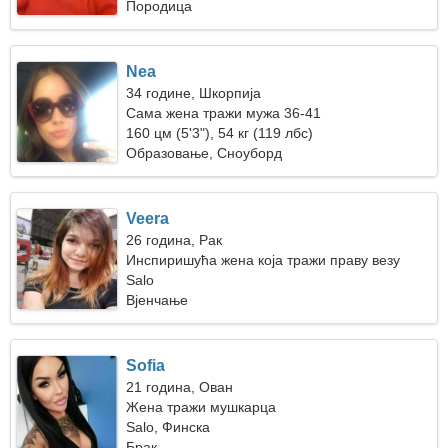
Породица
Nea
34 године, Шкорпија
Сама жена тражи мужа 36-41
160 цм (5'3"), 54 кг (119 лбс)
Образовање, Сноуборд
Veera
26 година, Рак
Инспиришућа жена која тражи праву везу
Salo
Вјенчање
Sofia
21 година, Ован
Жена тражи мушкарца
Salo, Финска
Брак