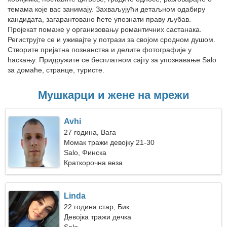
темама које вас занимају. Захваљујући детаљном одабиру
кандидата, загарантовано ћете упознати праву љубав.
Пројекат помаже у организовању романтичних састанака.
Региструјте се и уживајте у потрази за својом сродном душом.
Створите пријатна познанства и делите фотографије у
ћаскању. Придружите се бесплатном сајту за упознавање Salo
за домаће, странце, туристе.
Мушкарци и жене на мрежи
Avhi
27 година, Вага
Момак тражи девојку 21-30
Salo, Финска
Краткорочна веза
Linda
22 година стар, Бик
Девојка тражи дечка