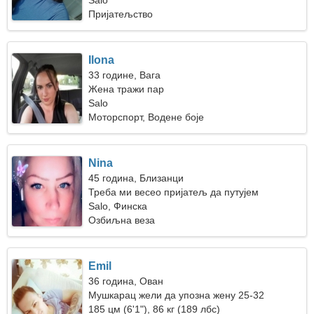
Salo
Пријатељство
Ilona
33 године, Вага
Жена тражи пар
Salo
Моторспорт, Водене боје
Nina
45 година, Близанци
Треба ми весео пријатељ да путујем
Salo, Финска
Озбиљна веза
Emil
36 година, Ован
Мушкарац жели да упозна жену 25-32
185 цм (6'1"), 86 кг (189 лбс)