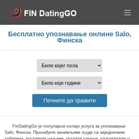
Бесплатно упознавање онлине Salo,
Финска
FinDatingGo је популарна онлајн услуга за упознавање
Salo, Финска. Пронађите занимљиве људе са заједничким
хобијима, поставите циљеве, градите односе, разговарајте о