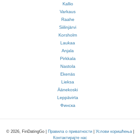
Kallio
Varkaus
Raahe
Siilinjärvi
Korsholm
Laukaa
Anjala
Pirkkala
Nastola
Ekenäs
Lieksa
Äänekoski
Leppävirta
Финска
© 2026, FinDatingGo |
Правила о приватности
|
Услови коришћења
|
Контактирајте нас