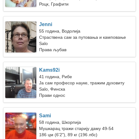
Роцк, Графити
Jenni
55 година, Водолија
Страствена сам за путовања и камповање
Salo
Права љубав
Kams92i
41 година, Рибе
Ја сам професор науке, тражим духовиту
жену
Salo, Финска
Прави однос
Sami
58 година, Шкорпија
Мушкарац тражи старију даму 49-54
186 цм (6'2"), 89 кг (196 лбс)