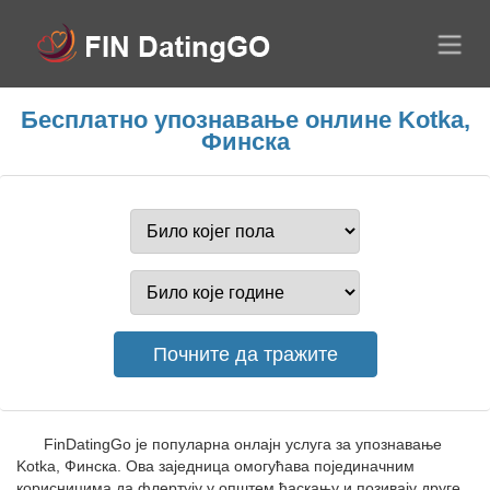
Бесплатно упознавање онлине Kotka,
Финска
FinDatingGo је популарна онлајн услуга за упознавање
Kotka, Финска. Ова заједница омогућава појединачним
корисницима да флертују у општем ћаскању и позивају друге