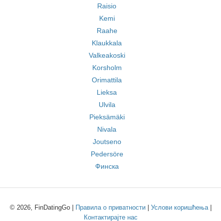
Raisio
Kemi
Raahe
Klaukkala
Valkeakoski
Korsholm
Orimattila
Lieksa
Ulvila
Pieksämäki
Nivala
Joutseno
Pedersöre
Финска
© 2026, FinDatingGo |
Правила о приватности
|
Услови коришћења
|
Контактирајте нас