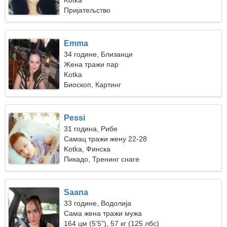
Kotka
Пријатељство
Emma
34 године, Близанци
Жена тражи пар
Kotka
Биоскоп, Картинг
Pessi
31 година, Рибе
Самац тражи жену 22-28
Kotka, Финска
Пикадо, Тренинг снаге
Saana
33 године, Водолија
Сама жена тражи мужа
164 цм (5'5"), 57 кг (125 лбс)