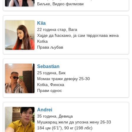
Биљке, Видео филмови
Kiia
22 година стар, Вага
Хајде да ћаскамо, ја сам тврдоглава жена
Kotka
Права љубав
Sebastian
25 година, Бик
Момак тражи девојку 25-30
Kotka, Финска
Прави однос
Andrei
35 година, Девица
Мушкарац жели да упозна жену 26-33
184 цм (6'1"), 90 кг (198 лбс)