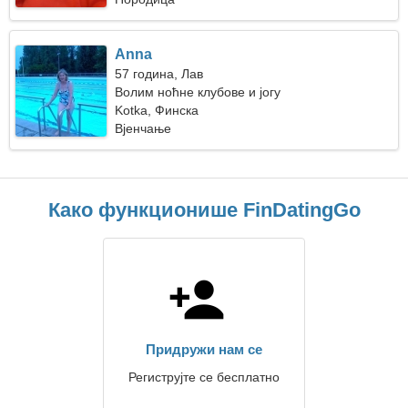
Anna
57 година, Лав
Волим ноћне клубове и јогу
Kotka, Финска
Вјенчање
Како функционише FinDatingGo
Придружи нам се
Региструјте се бесплатно