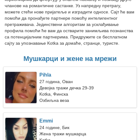
чланове на романтичне састанке. Уз напредну претрагу,
можете стећи нове пријатеље и изградити односе. Сајт ће вам
помоћи да пронађете партнере помоћу интелигентног
претраживача. Јединствени алгоритам за усклађивање
профила помоћи ће вам да остварите занимљива познанства
са потенцијалним партнерима. Придружите се бесплатном
сајту за упознавање Kotka за домаће, странце, туристе.
Мушкарци и жене на мрежи
Pihla
27 година, Ован
Девојка тражи дечка 29-39
Kotka, Финска
Озбиљна веза
Emmi
24 године, Бик
Жена тражи мушкарца