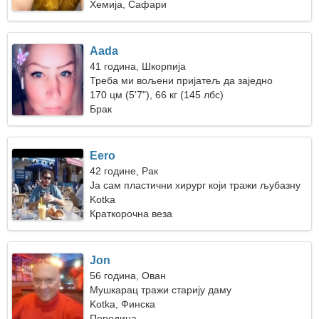
Хемија, Сафари
Aada
41 година, Шкорпија
Треба ми вољени пријатељ да заједно
скијамо
170 цм (5'7"), 66 кг (145 лбс)
Брак
Eero
42 године, Рак
Ја сам пластични хирург који тражи љубазну
жену
Kotka
Краткорочна веза
Jon
56 година, Ован
Мушкарац тражи старију даму
Kotka, Финска
Породица